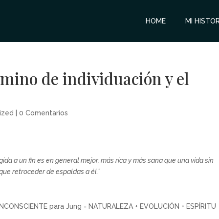
HOME
MI HISTOR
amino de individuación y el
ized
|
0 Comentarios
ida a un fin es en general mejor, más rica y más sana que una vida sin
que retroceder de espaldas a él.”
 INCONSCIENTE para Jung = NATURALEZA + EVOLUCIÓN + ESPÍRITU