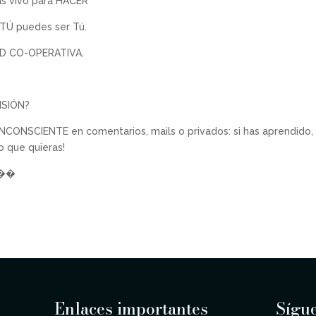
ás vivo para HACER
 TÚ puedes ser Tú.
AD CO-OPERATIVA.
VISIÓN?
NCONSCIENTE en comentarios, mails o privados: si has aprendido,
o que quieras!
���
Enlaces importantes
Sígu