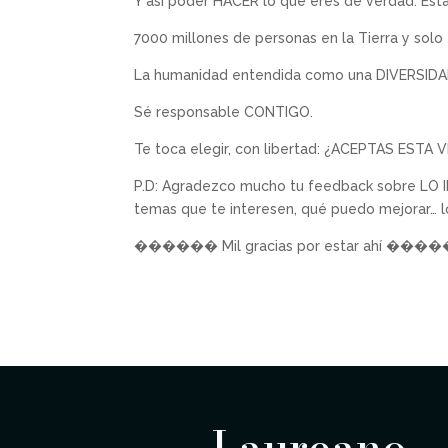
Y así poder HACER lo que eres de verdad. Est
7000 millones de personas en la Tierra y solo
La humanidad entendida como una DIVERSID
Sé responsable CONTIGO.
Te toca elegir, con libertad: ¿ACEPTAS ESTA 
P.D: Agradezco mucho tu feedback sobre LO I
temas que te interesen, qué puedo mejorar… l
������ Mil gracias por estar ahí ���
Laureano