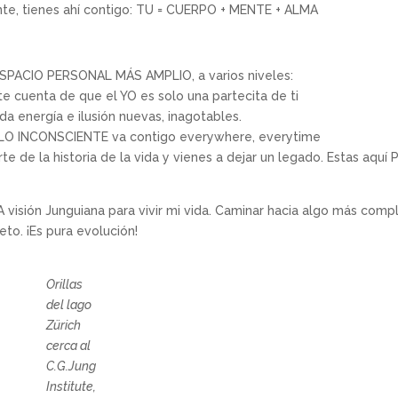
ente, tienes ahí contigo: TU = CUERPO + MENTE + ALMA
ESPACIO PERSONAL MÁS AMPLIO, a varios niveles:
rte cuenta de que el YO es solo una partecita de ti
a energía e ilusión nuevas, inagotables.
, LO INCONSCIENTE va contigo everywhere, everytime
te de la historia de la vida y vienes a dejar un legado. Estas aquí
isión Junguiana para vivir mi vida. Caminar hacia algo más comp
to. ¡Es pura evolución!
Orillas
del lago
Zürich
cerca al
C.G.Jung
Institute,