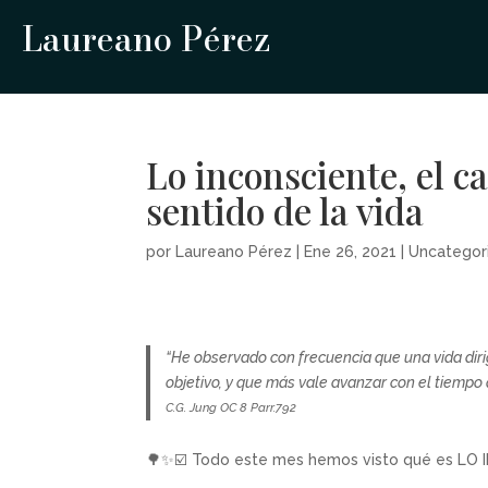
Laureano Pérez
Lo inconsciente, el c
sentido de la vida
por
Laureano Pérez
|
Ene 26, 2021
|
Uncategor
“He observado con frecuencia que una vida dirig
objetivo, y que más vale avanzar con el tiempo 
C.G. Jung OC 8 Parr.792
🌳✨☑️ Todo este mes hemos visto qué es LO